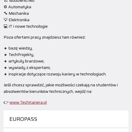
🏗️ Budownictwo
⚙️ Automatyka
🔧 Mechanika
💡 Elektronika
💻 IT i nowe technologie
Poza ofertami pracy znajdziesz tam również:
🔸 bazę wiedzy,
🔸 TechProjekty,
🔸 artykuły branżowe,
🔸 wywiady z ekspertami,
🔸 inspiracje dotyczące rozwoju kariery w technologiach.
Jeśli chcesz sprawdzić, jakie możliwości czekają na studentów i
absolwentów kierunków technicznych, wejdź na:
👉
www.TechKariera.pl
EUROPASS