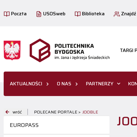
Poczta
USOSweb
Biblioteka
Znajdź
TARGI 
AKTUALNOŚCI
O NAS
PARTNERZY
KO
wróć
POLECANE PORTALE >
JOOBLE
JO
EUROPASS